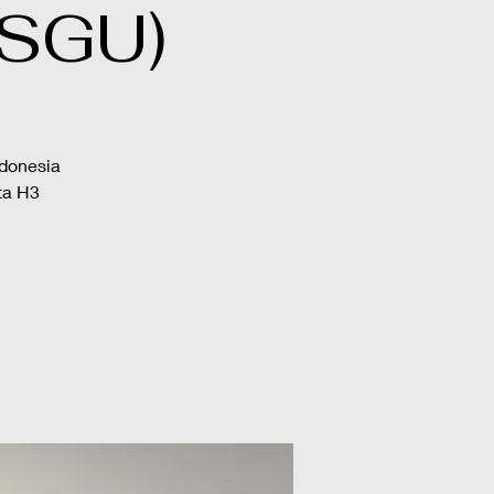
(SGU)
donesia
ta H3