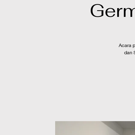
Germ
Acara 
dan 