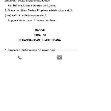
tahun dan setiap anggota dapat dipilih
kembali untuk masa jabatan berikutnya.
6. Masa pemilihan Badan Pimpinan adalah sebanyak 2
(dua) kali dan selanjutnya menjadi
Anggota Kehormatan / dewan pembina.
BAB VII
PASAL 10
KEUANGAN DAN SUMBER DANA
1. Keuangan Perhimpunan diperoleh dari:
* Uang iuran anggota : Rp
1.000.000
/ tahun/ Institusi
hotel
* Sumbangan yang tidak mengikat
* Usaha-usaha yang lain
2. Dalam keadaan luar biasa, perubahan besarnya uang
iuran dapat dimintakan persetujuan
Rapat Kerja yang dipertanggungjawabkan kepada
Musyawarah berikutnya.
Pasal 11
ANGGARAN KEUANGAN