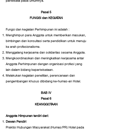
pariwisata pada umumnya.
Pasal 5
FUNGSI dan KEGIATAN
Fungsi dan kegiatan Perhimpunan ini adalah :
Menghimpun para Anggota untuk memberikan masukan,
bimbingan dan konsultasi serta pendidikan untuk menuju
ke arah profesionalisme.
Menggalang kerjasama dan solidaritas sesama Anggota.
Mengkoordinasikan dan meningkatkan kerjasama antar
Anggota Perhimpunan dengan organisasi profesi yang
lain dalam bidang kepariwisataan.
Melakukan kegiatan penelitian, perencanaan dan
pengembangan khusus dibidang ke-humas-an Hotel.
BAB IV
Pasal 6
KEANGGOTAAN
Anggota Himpunan terdiri dari:
Dewan Pendiri
Praktisi Hubungan Masyarakat (Humas/PR) Hotel pada