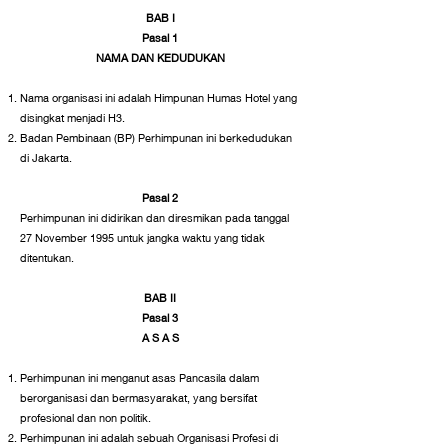
BAB I
Pasal 1
NAMA DAN KEDUDUKA
N
Nama organisasi ini adalah Himpunan Humas Hotel yang
disingkat menjadi H3.
Badan Pembinaan (BP) Perhimpunan ini berkedudukan
di Jakarta.
Pasal 2
Perhimpunan ini didirikan dan diresmikan pada tanggal
27 November 1995 untuk jangka waktu yang tidak
ditentukan.
BAB II
Pasal 3
A S A S
Perhimpunan ini menganut asas Pancasila dalam
berorganisasi dan bermasyarakat, yang bersifat
profesional dan non politik.
Perhimpunan ini adalah sebuah Organisasi Profesi di